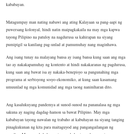
kababayan.
Matagumpay man nating nabawi ang ating Kalayaan sa pang-aapi ng
puwersang kolonyal, hindi natin maipagkakaila na may mga kapwa
tayong Pilipino na patuloy na nagdurusa sa kahirapan na siyang
pumipigil sa kanilang pag-unlad at pamumuhay nang maginhawa.
Ang isang tunay na malayang bansa ay isang bansa kung saan ang mga
tao ay nakakapamuhay ng kontento at hindi nakakaranas ng pagdurusa,
kung saan ang bawat isa ay nakaka-benepisyo sa pangunahing mga
programa at serbisyong sosyo-ekonomiko, at kung saan kasamang
umuunlad ng mga komunidad ang mga taong naniniharan dito.
Ang kasalukuyang pandemya at sunod-sunod na pananalasa ng mga
sakuna ay naging dagdag-hamon sa bawat Pilipino. May mga
kababayan tayong nawalan ng trabaho at kabuhayan na siyang tanging
pinagkukunan ng kita para maitaguyod ang pangangailangan ng