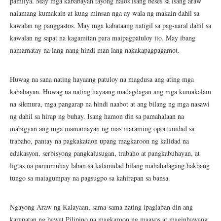
pamilya. May mga kababayan tayong halos isang beses sa isang araw
nalamang kumakain at kung minsan nga ay wala ng makain dahil sa
kawalan ng panggastos. May mga kabataang natigil sa pag-aaral dahil sa
kawalan ng sapat na kagamitan para maipagpatuloy ito. May ibang
namamatay na lang nang hindi man lang nakakapagpagamot.
Huwag na sana nating hayaang patuloy na magdusa ang ating mga
kababayan. Huwag na nating hayaang madagdagan ang mga kumakalam
na sikmura, mga pangarap na hindi naabot at ang bilang ng mga nasawi
ng dahil sa hirap ng buhay. Isang hamon din sa pamahalaan na
mabigyan ang mga mamamayan ng mas maraming oportunidad sa
trabaho, pantay na pagkakataon upang magkaroon ng kalidad na
edukasyon, serbisyong pangkalusugan, trabaho at pangkabuhayan, at
ligtas na pamumuhay laban sa kalamidad bilang mahahalagang hakbang
tungo sa matagumpay na pagsugpo sa kahirapan sa bansa.
Ngayong Araw ng Kalayaan, sama-sama nating ipaglaban din ang
karapatan ng bawat Pilipino na magkaroon ng maayos at maginhawang